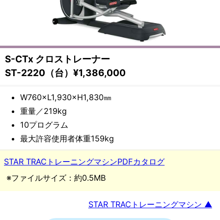
備・
遊
具
S-CTx クロストレーナー
メ
ST-2220（台）¥1,386,000
ー
W760×L1,930×H1,830㎜
重量／219kg
カ
10プログラム
ー
最大許容使用者体重159kg
都
STAR TRACトレーニングマシンPDFカタログ
※ファイルサイズ：約0.5MB
村
製
STAR TRACトレーニングマシン ▲