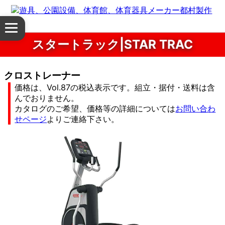
体
メ
育
ニ
スタートラック|STAR TRAC
ュ
館・
ー
を
クロストレーナー
体
開
価格は、Vol.87の税込表示です。組立・据付・送料は含
く
んでおりません。
育
カタログのご希望、価格等の詳細については
お問い合わ
せページ
よりご連絡下さい。
器
具
公
園
設