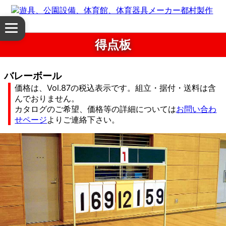
体
メ
育
ニ
得点板
ュ
館・
ー
を
バレーボール
体
開
価格は、Vol.87の税込表示です。組立・据付・送料は含
く
んでおりません。
育
カタログのご希望、価格等の詳細については
お問い合わ
せページ
よりご連絡下さい。
器
具
公
園
設