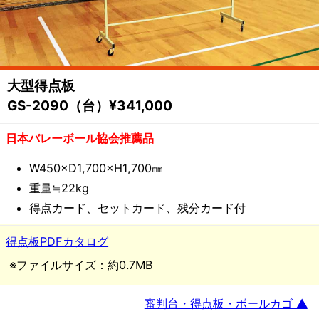
備・
遊
具
大型得点板
メ
GS-2090（台）¥341,000
ー
日本バレーボール協会推薦品
カ
W450×D1,700×H1,700㎜
重量≒22kg
ー
得点カード、セットカード、残分カード付
都
得点板PDFカタログ
村
※ファイルサイズ：約0.7MB
製
審判台・得点板・ボールカゴ ▲