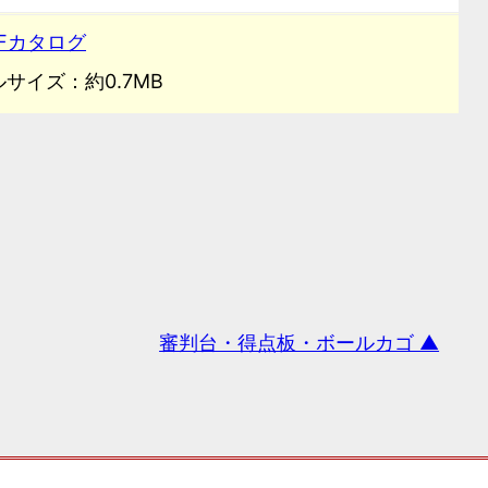
Fカタログ
サイズ：約0.7MB
審判台・得点板・ボールカゴ ▲