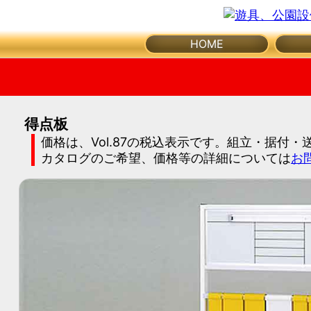
体
メ
HOME
育
ニ
ュ
館・
ー
を
開
体
得点板
く
価格は、Vol.87の税込表示です。組立・据付
育
カタログのご希望、価格等の詳細については
お
器
具
公
園