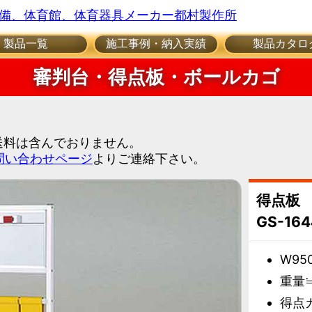
製品一覧
施工事例・納入実績
製品カタロ
審判台・得点板・ボールカゴ
・送料は含んでおりません。
問い合わせページ
よりご連絡下さい。
得点板
GS-16
W95
重量≒
得点