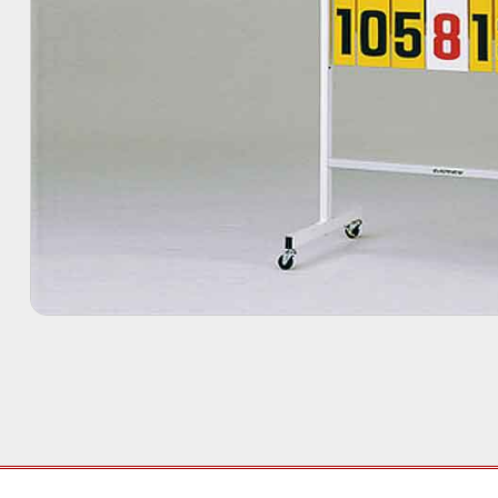
設
備・
遊
具
メ
ー
カ
ー
都