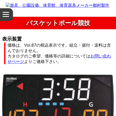
体
メ
育
ニ
バスケットボール競技
ュ
館・
ー
を
表示装置
体
開
価格は、Vol.87の税込表示です。組立・据付・送料は含
く
んでおりません。
育
カタログのご希望、価格等の詳細については
お問い合わ
せページ
よりご連絡下さい。
器
具
公
園
設