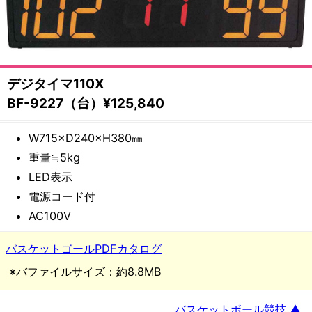
備・
遊
具
デジタイマ110X
メ
BF-9227（台）¥125,840
ー
W715×D240×H380㎜
重量≒5kg
カ
LED表示
ー
電源コード付
AC100V
都
バスケットゴールPDFカタログ
村
※バファイルサイズ：約8.8MB
製
バスケットボール競技 ▲