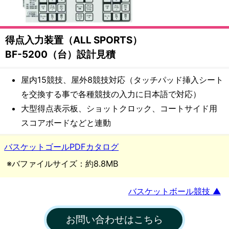
備・
遊
得点入力装置（ALL SPORTS）
具
BF-5200（台）設計見積
メ
屋内15競技、屋外8競技対応（タッチパッド挿入シート
を交換する事で各種競技の入力に日本語で対応）
ー
大型得点表示板、ショットクロック、コートサイド用
カ
スコアボードなどと連動
ー
バスケットゴールPDFカタログ
※バファイルサイズ：約8.8MB
都
村
バスケットボール競技 ▲
製
お問い合わせはこちら