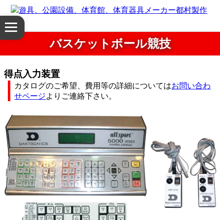
体
メ
育
ニ
バスケットボール競技
ュ
館・
ー
を
得点入力装置
体
開
カタログのご希望、費用等の詳細については
お問い合わ
く
せページ
よりご連絡下さい。
育
器
具
公
園
設