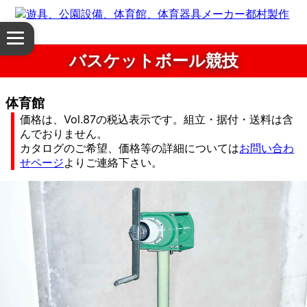
体
メ
育
ニ
バスケットボール競技
ュ
館・
ー
を
体育館
体
開
価格は、Vol.87の税込表示です。組立・据付・送料は含
く
んでおりません。
育
カタログのご希望、価格等の詳細については
お問い合わ
せページ
よりご連絡下さい。
器
具
公
園
設