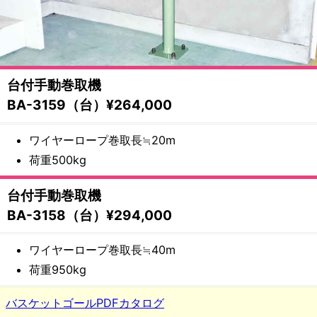
備・
遊
具
台付手動巻取機
メ
BA-3159（台）¥264,000
ー
ワイヤーロープ巻取長≒20m
荷重500kg
カ
台付手動巻取機
ー
BA-3158（台）¥294,000
都
ワイヤーロープ巻取長≒40m
村
荷重950kg
製
バスケットゴールPDFカタログ