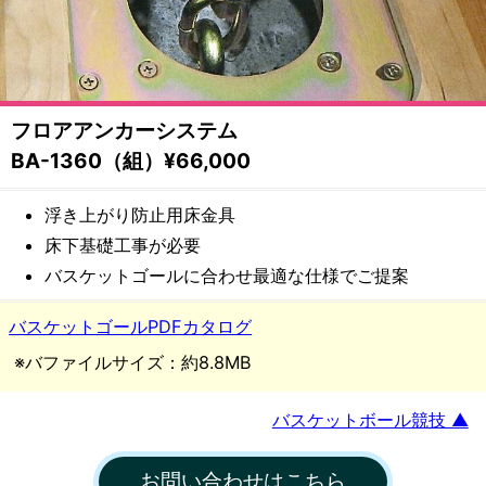
備・
遊
具
フロアアンカーシステム
メ
BA-1360（組）¥66,000
ー
浮き上がり防止用床金具
床下基礎工事が必要
カ
バスケットゴールに合わせ最適な仕様でご提案
ー
バスケットゴールPDFカタログ
都
※バファイルサイズ：約8.8MB
村
バスケットボール競技 ▲
製
お問い合わせはこちら