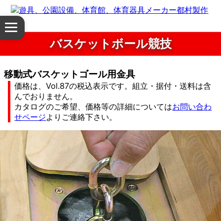
体
メ
育
ニ
バスケットボール競技
ュ
館・
ー
を
移動式バスケットゴール用金具
体
開
価格は、Vol.87の税込表示です。組立・据付・送料は含
く
んでおりません。
育
カタログのご希望、価格等の詳細については
お問い合わ
せページ
よりご連絡下さい。
器
具
公
園
設