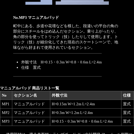
No.MP3 マニュアルパッド
町中にある、歩道や花壇などを模した、段違いの平台の角の
部分にスチールをはめ込んだセクション。乗り上がったり、
角の部分を使ってトリック（技）したりして使用します。ト
リック（技）が細分化してきた現在のスケートシーンで、地
味ながら好まれて使用されているセクション。
外観寸法 H=0.15・0.3m W=0.8・0.6m L=2.4m
仕様 置式
マニュアルパッド 商品リスト一覧
No
セクション名
外観寸法
仕様
MP1
マニュアルパッド
H=0.15m W=1.2m L=2.4m
置式
MP2
マニュアルパッド
H=0.3m W=1.2m L=2.4m
置式
MP3
マニュアルパッド
H=0.15・0.3m W=0.8・0.6m L=2.4m
置式