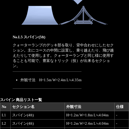
No.L5 スパイン(5ft)
クォーターランプのデッキ部を取り、背中合わせにしたセク
ション。主にコースの中間に設置し、乗り越えたり、飛び越
えたりして使用します。クォーターランプと同じ様に使用す
ることも可能で、豊富なトリック（技）が出来るセクショ
ン。
外観寸法 H=1.5m W=2.4m L≒4.35m
スパイン 商品リスト一覧
No
セクション名
外観寸法
仕様
L1
スパイン(4ft)
H=1.2m W=1.8m L≒4.04m
-
L2
スパイン(4ft)
H=1.2m W=2.4m L≒4.04m
-