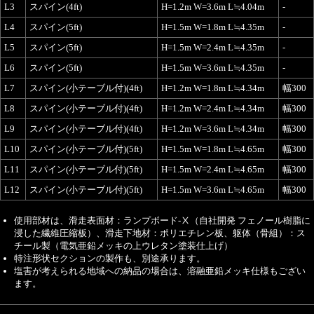
L3
スパイン(4ft)
H=1.2m W=3.6m L≒4.04m
-
L4
スパイン(5ft)
H=1.5m W=1.8m L≒4.35m
-
L5
スパイン(5ft)
H=1.5m W=2.4m L≒4.35m
-
L6
スパイン(5ft)
H=1.5m W=3.6m L≒4.35m
-
L7
スパイン(小テーブル付)(4ft)
H=1.2m W=1.8m L≒4.34m
幅300
L8
スパイン(小テーブル付)(4ft)
H=1.2m W=2.4m L≒4.34m
幅300
L9
スパイン(小テーブル付)(4ft)
H=1.2m W=3.6m L≒4.34m
幅300
L10
スパイン(小テーブル付)(5ft)
H=1.5m W=1.8m L≒4.65m
幅300
L11
スパイン(小テーブル付)(5ft)
H=1.5m W=2.4m L≒4.65m
幅300
L12
スパイン(小テーブル付)(5ft)
H=1.5m W=3.6m L≒4.65m
幅300
使用部材は、滑走表面材：ランプボード-Ⅹ（自社開発 フェノール樹脂に
浸した繊維圧縮板）、滑走下地材：ポリエチレン板、躯体（骨組）：ス
チール製（電気亜鉛メッキの上ウレタン塗装仕上げ）
特注形状セクションの製作も、別途承ります。
塩害が考えられる地域への納品の場合は、溶融亜鉛メッキ仕様もござい
ます。