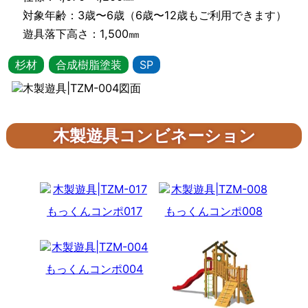
備・
対象年齢：3歳〜6歳（6歳〜12歳もご利用できます）
遊具落下高さ：1,500㎜
遊
杉材
合成樹脂塗装
SP
具
メ
ー
木製遊具コンビネーション
カ
ー
もっくんコンポ017
もっくんコンポ008
都
村
もっくんコンポ004
製