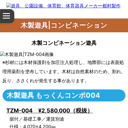
体
メ
育
ニ
木製遊具|コンビネーション
ュ
館・
ー
を
木製コンビネーション遊具
体
開
く
育
※杉材には木材保護剤を加圧注入処理し、地際部には表面処
器
理用薬剤を塗布しています。木材は自然素材のため、割れ、
反り、ささくれが発生する事があります。
具
木製遊具 もっくんコンポ004
公
園
TZM-004 ¥2,580,000（税抜）
据付／基礎工事／運賃別途
設
仕様：4,070×4,200㎜