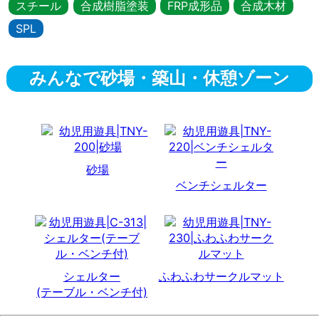
スチール
合成樹脂塗装
FRP成形品
合成木材
備・
SPL
遊
具
みんなで砂場・築山・休憩ゾーン
メ
ー
カ
砂場
ベンチシェルター
ー
都
村
シェルター
ふわふわサークルマット
製
(テーブル・ベンチ付)