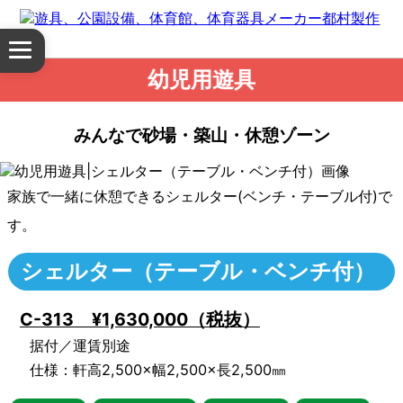
体
メ
育
ニ
幼児用遊具
ュ
館・
ー
を
みんなで砂場・築山・休憩ゾーン
体
開
く
育
家族で一緒に休憩できるシェルター(ベンチ・テーブル付)で
器
す。
具
シェルター（テーブル・ベンチ付）
公
C-313 ¥1,630,000（税抜）
園
据付／運賃別途
仕様：軒高2,500×幅2,500×長2,500㎜
設