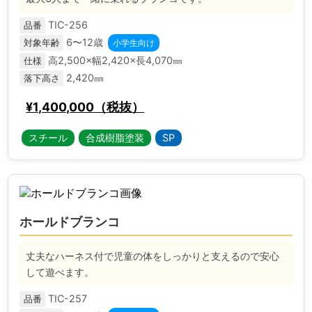
TIC-256
品番
6〜12歳
対象年齢
小学生向け
高2,500×幅2,420×長4,070㎜
仕様
2,420㎜
落下高さ
¥1,400,000（税抜）
スチール
合成樹脂塗装
SP
ホールドブランコ
丈夫なハーネス付で児童の体をしっかりと支えるので安心
して遊べます。
TIC-257
品番