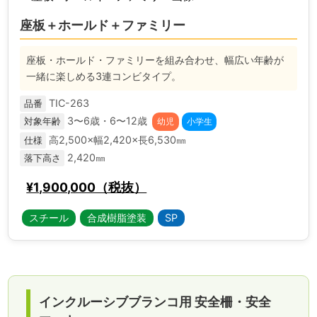
座板＋ホールド＋ファミリー
座板・ホールド・ファミリーを組み合わせ、幅広い年齢が
一緒に楽しめる3連コンビタイプ。
TIC-263
品番
3〜6歳・6〜12歳
対象年齢
幼児
小学生
高2,500×幅2,420×長6,530㎜
仕様
2,420㎜
落下高さ
¥1,900,000（税抜）
スチール
合成樹脂塗装
SP
インクルーシブブランコ用 安全柵・安全