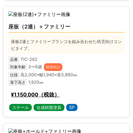
座板（2連）＋ファミリー
座板2連とファミリーブランコを組み合わせた幼児向けコン
ビタイプ。
TIC-262
品番
3〜6歳
対象年齢
幼児向け
高2,000×幅1,940×長5,880㎜
仕様
1,920㎜
落下高さ
¥1,150,000（税抜）
スチール
合成樹脂塗装
SP