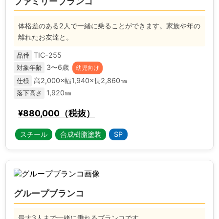
ファミリーブランコ
作
所
体格差のある2人で一緒に乗ることができます。家族や年の
離れたお友達と。
TIC-255
品番
3〜6歳
対象年齢
幼児向け
高2,000×幅1,940×長2,860㎜
仕様
1,920㎜
落下高さ
¥880,000（税抜）
スチール
合成樹脂塗装
SP
グループブランコ
最大3人まで一緒に乗れるブランコです。