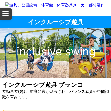
体
メ
育
ニ
インクルーシブ遊具
ュ
館・
ー
を
体
開
く
inclusive swing
育
器
具
公
インクルーシブ遊具 ブランコ
遊動系遊びは、前庭器官が刺激され、バランス感覚や空間認
園
識を育みます。
設