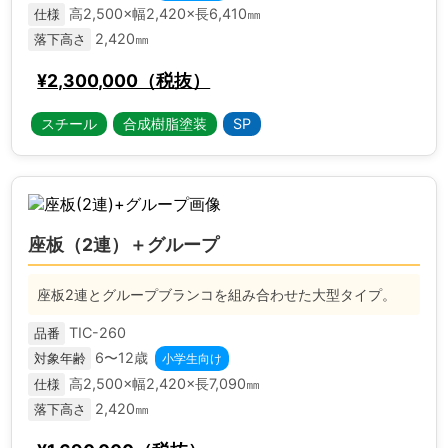
高2,500×幅2,420×長6,410㎜
仕様
2,420㎜
落下高さ
¥2,300,000（税抜）
スチール
合成樹脂塗装
SP
座板（2連）＋グループ
座板2連とグループブランコを組み合わせた大型タイプ。
TIC-260
品番
6〜12歳
対象年齢
小学生向け
高2,500×幅2,420×長7,090㎜
仕様
2,420㎜
落下高さ