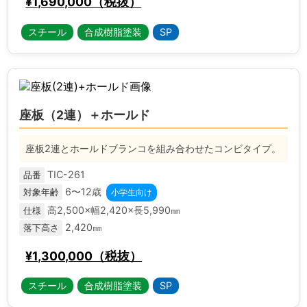
¥1,690,000（税抜）
スチール
合成樹脂塗装
SP
座板（2連）＋ホールド
座板2連とホールドブランコを組み合わせたコンビタイプ。
TIC-261
品番
6〜12歳
対象年齢
小学生向け
高2,500×幅2,420×長5,990㎜
仕様
2,420㎜
落下高さ
¥1,300,000（税抜）
スチール
合成樹脂塗装
SP