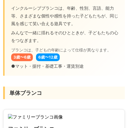
備・
インクルーシブブランコは、年齢、性別、言語、能力
等、さまざまな個性や感性を持った子どもたちが、同じ
遊
風を感じて笑い合える遊具です。
具
みんなで一緒に揺れるそのひとときが、子どもたちの心
をつなぎます。
メ
ブランコは、子どもの年齢によって仕様が異なります。
ー
3歳〜6歳
6歳〜12歳
●マット・据付・基礎工事・運賃別途
カ
ー
都
単体ブランコ
村
製