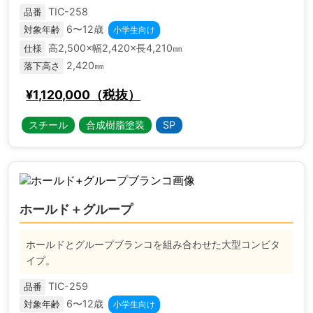
TIC-258
品番
6〜12歳
対象年齢
小学生向け
高2,500×幅2,420×長4,210㎜
仕様
2,420㎜
落下高さ
¥1,120,000（税抜）
スチール
合成樹脂塗装
SP
ホールド＋グループ
ホールドとグループブランコを組み合わせた大型コンビタ
イプ。
TIC-259
品番
6〜12歳
対象年齢
小学生向け