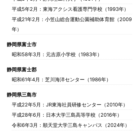
平成5年2月
：東海アクシス看護専門学校（1993年）
平成21年2月
：小笠山総合運動公園補助体育館（2009
年）
静岡県富士市
昭和58年3月
：元吉原小学校（1983年）
静岡県富士郡
昭和61年4月
：芝川海洋センター（1986年）
静岡県三島市
平成22年5月
：JR東海社員研修センター（2010年）
平成28年6月
：日本大学三島高等学校（2016年）
令和6年3月
：順天堂大学三島キャンパス（2024年）