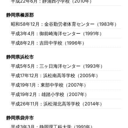
平成22年6月
：静浦西小学校（2010年）
静岡県榛原郡
昭和58年12月
：金谷勤労者体育センター（1983年）
平成3年4月
：御前崎海洋センター（1991年）
平成8年2月
：吉田中学校（1996年）
静岡県浜松市
平成5年5月
：三ヶ日海洋センター（1993年）
平成17年12月
：浜松南高等学校（2005年）
平成19年1月
：東部中学校（2007年）
平成19年2月
：雄踏小学校（2007年）
平成26年11月
：浜松湖北高等学校（2014年）
静岡県袋井市
平成3年3月
：静岡理工科大学（1991年）