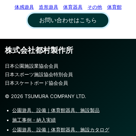
体感遊具
造形遊具
体育器具
その他
体育館
お問い合わせはこちら
株式会社都村製作所
日本公園施設業協会会員
日本スポーツ施設協会特別会員
日本スケートボード協会会員
©️
2026
TSUMURA COMPANY LTD.
公園遊具、設備｜体育館器具、施設製品
施工事例・納入実績
公園遊具、設備｜体育館器具、施設カタログ