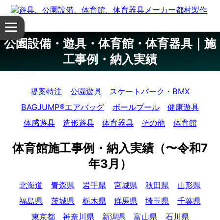
体
メ
育
ニ
公園設備・遊具・体育館・体育器具｜施
ュ
館・
工事例・納入実績
ー
を
体
開
提案特注
公園遊具
スケートパーク・BMX
く
育
BAGJUMP®エアバッグ
ボールプール
健康遊具
器
体感遊具
造形遊具
体育器具
その他
体育館
具
体育館施工事例・納入実績（〜令和7
公
年3月）
園
北海道
青森県
岩手県
宮城県
秋田県
山形県
福島県
茨城県
栃木県
群馬県
埼玉県
千葉県
設
東京都
神奈川県
新潟県
富山県
石川県