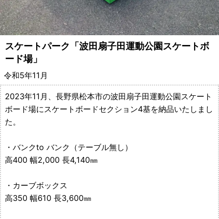
備・
遊
スケートパーク「波田扇子田運動公園スケートボ
具
ード場」
メ
令和5年11月
ー
2023年11月
、長野県松本市の波田扇子田運動公園スケート
ボード場にスケートボードセクション4基を納品いたしまし
カ
た。
ー
・バンクto バンク（テーブル無し）
都
高400 幅2,000 長4,140㎜
村
・カーブボックス
高350 幅610 長3,600㎜
製