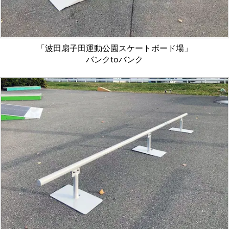
「波田扇子田運動公園スケートボード場」
バンクtoバンク