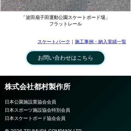
「波田扇子田運動公園スケートボード場」
フラットレール
スケートパーク
｜
施工事例・納入実績一覧
お問い合わせはこちら
株式会社都村製作所
日本公園施設業協会会員
日本スポーツ施設協会特別会員
日本スケートボード協会会員
©️
2026
TSUMURA COMPANY LTD.