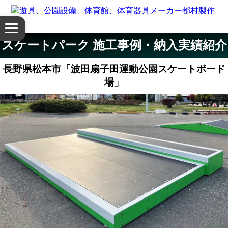
体
メ
育
ニ
スケートパーク 施工事例・納入実績紹介
ュ
館・
ー
長野県松本市「波田扇子田運動公園スケートボード
を
体
場」
開
く
育
器
具
公
園
設