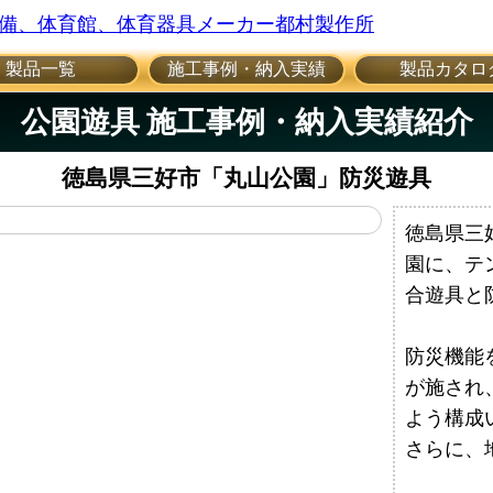
製品一覧
施工事例・納入実績
製品カタロ
公園遊具 施工事例・納入実績紹介
徳島県三好市「丸山公園」防災遊具
徳島県三
園に、テ
合遊具と
防災機能
が施され
よう構成
さらに、