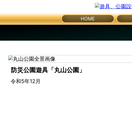
体
メ
HOME
育
ニ
ュ
館・
ー
を
開
体
く
育
防災公園遊具「丸山公園」
器
令和5年12月
具
公
園