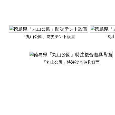
村
製
作
「丸山公園」防災テント設置
「丸
所
「丸山公園」特注複合遊具背面