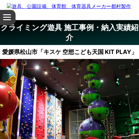
体
メ
育
ニ
クライミング遊具 施工事例・納入実績紹
ュ
館・
介
ー
を
体
開
愛媛県松山市「キスケ 空想こども天国 KIT PLAY」
く
育
器
具
公
園
設