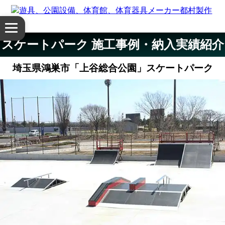
体
メ
育
ニ
スケートパーク 施工事例・納入実績紹介
ュ
館・
ー
埼玉県鴻巣市「上谷総合公園」スケートパーク
を
体
開
く
育
器
具
公
園
設