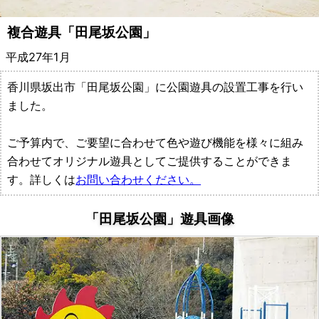
備・
複合遊具「田尾坂公園」
遊
平成27年1月
具
香川県坂出市「田尾坂公園」に公園遊具の設置工事を行い
メ
ました。
ー
ご予算内で、ご要望に合わせて色や遊び機能を様々に組み
合わせてオリジナル遊具としてご提供することができま
カ
す。詳しくは
お問い合わせください。
ー
「田尾坂公園」遊具画像
都
村
製