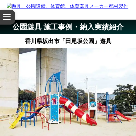
体
メ
育
ニ
公園遊具 施工事例・納入実績紹介
ュ
館・
ー
香川県坂出市「田尾坂公園」遊具
を
体
開
く
育
器
具
公
園
設