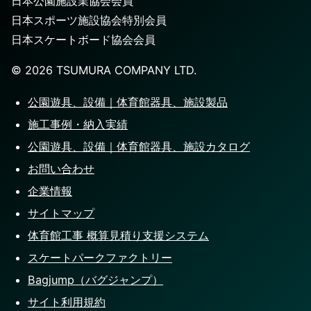
日本公園施設業協会会員
日本スポーツ施設協会特別会員
日本スケートボード協会会員
©️
2026
TSUMURA COMPANY LTD.
公園遊具、設備｜体育館器具、施設製品
施工事例・納入実績
公園遊具、設備｜体育館器具、施設カタログ
お問い合わせ
企業情報
サイトマップ
体育館工事 概算見積り支援システム
スケートパークファクトリー
Bagjump（バグジャンプ）
サイト利用規約