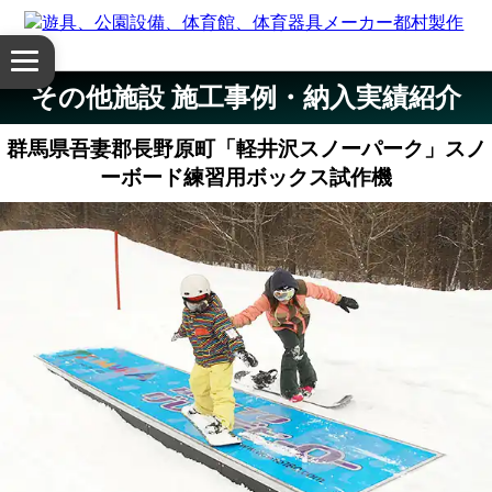
体
メ
育
ニ
その他施設 施工事例・納入実績紹介
ュ
館・
ー
群馬県吾妻郡長野原町「軽井沢スノーパーク」スノ
を
体
ーボード練習用ボックス試作機
開
く
育
器
具
公
園
設