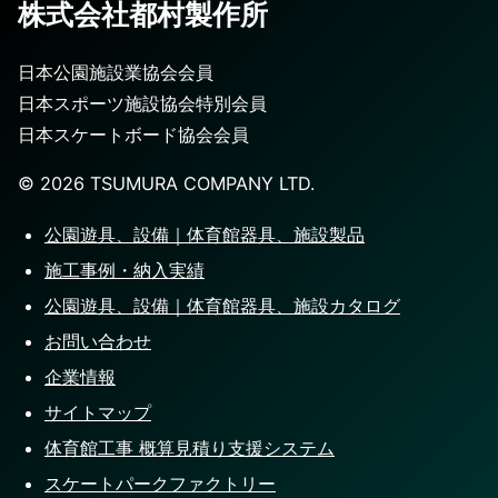
作
株式会社都村製作所
所
日本公園施設業協会会員
日本スポーツ施設協会特別会員
日本スケートボード協会会員
©️
2026
TSUMURA COMPANY LTD.
公園遊具、設備｜体育館器具、施設製品
施工事例・納入実績
公園遊具、設備｜体育館器具、施設カタログ
お問い合わせ
企業情報
サイトマップ
体育館工事 概算見積り支援システム
スケートパークファクトリー