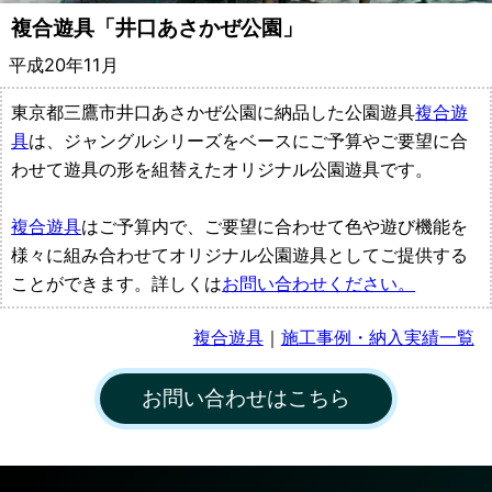
備・
複合遊具「井口あさかぜ公園」
遊
平成20年11月
具
東京都三鷹市井口あさかぜ公園に納品した公園遊具
複合遊
具
は、ジャングルシリーズをベースにご予算やご要望に合
メ
わせて遊具の形を組替えたオリジナル公園遊具です。
ー
複合遊具
はご予算内で、ご要望に合わせて色や遊び機能を
様々に組み合わせてオリジナル公園遊具としてご提供する
カ
ことができます。詳しくは
お問い合わせください。
ー
複合遊具
｜
施工事例・納入実績一覧
都
お問い合わせはこちら
村
製