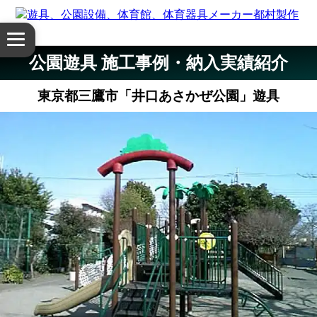
体
メ
育
ニ
公園遊具 施工事例・納入実績紹介
ュ
館・
ー
東京都三鷹市「井口あさかぜ公園」遊具
を
体
開
く
育
器
具
公
園
設