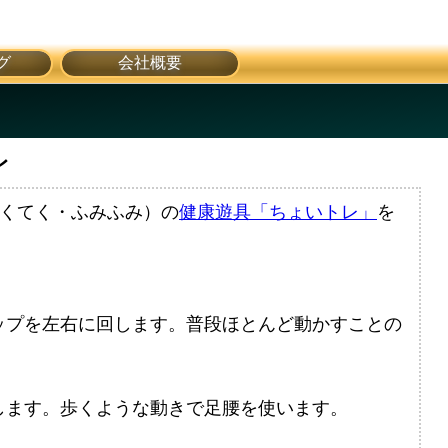
グ
会社概要
レ
てくてく・ふみふみ）の
健康遊具「ちょいトレ」
を
ップを左右に回します。普段ほとんど動かすことの
します。歩くような動きで足腰を使います。