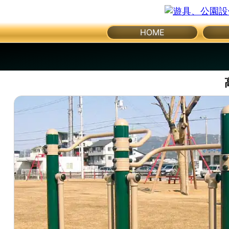
体
メ
HOME
育
ニ
ュ
館・
ー
を
開
体
く
育
器
具
公
園