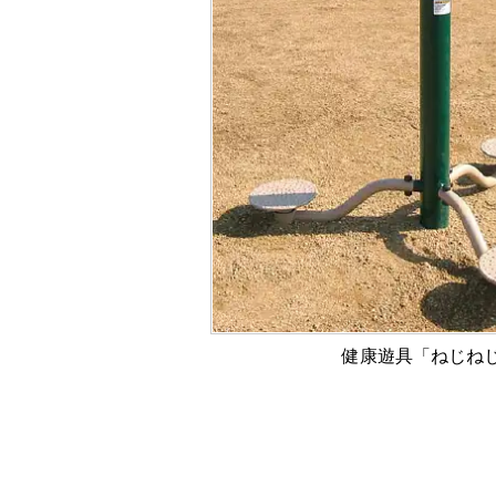
村
製
作
所
健康遊具「ねじね