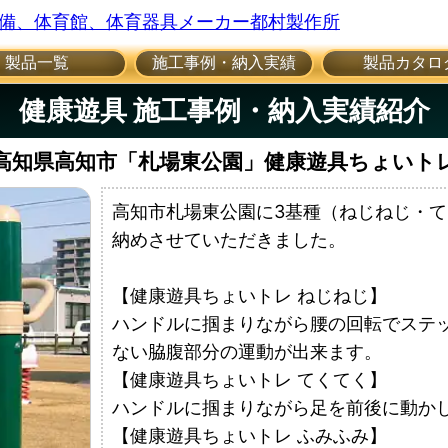
製品一覧
施工事例・納入実績
製品カタロ
健康遊具 施工事例・納入実績紹介
高知県高知市「札場東公園」健康遊具ちょいト
高知市札場東公園に3基種（ねじねじ・
納めさせていただきました。
【健康遊具ちょいトレ ねじねじ】
ハンドルに掴まりながら腰の回転でステ
ない脇腹部分の運動が出来ます。
【健康遊具ちょいトレ てくてく】
ハンドルに掴まりながら足を前後に動か
【健康遊具ちょいトレ ふみふみ】