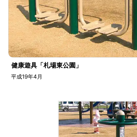
設
備・
遊
具
メ
健康遊具「札場東公園」
平成19年4月
ー
カ
ー
都