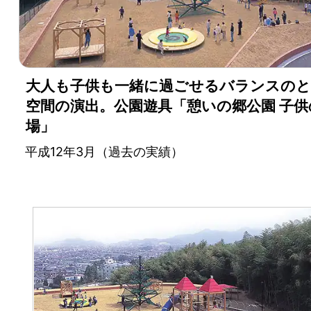
設
備・
遊
大人も子供も一緒に過ごせるバランスの
空間の演出。公園遊具「憩いの郷公園 子供
具
場」
メ
平成12年3月
（過去の実績）
ー
カ
ー
都