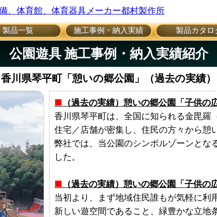
製品一覧
施工事例・納入実績
製品カタロ
公園遊具 施工事例・納入実績紹介
香川県琴平町「憩いの郷公園」（過去の実績）
（過去の実績）憩いの郷公園「子供の
香川県琴平町は、全国に知られる金毘羅
住宅／店舗が密集し、住民の方々から憩
弊社では、当公園のシンボルゾーンとな
した。
（過去の実績）憩いの郷公園「子供の
当初より、まず地域住民誰もが気軽に利
新しい遊空間であること、緑豊かな立地