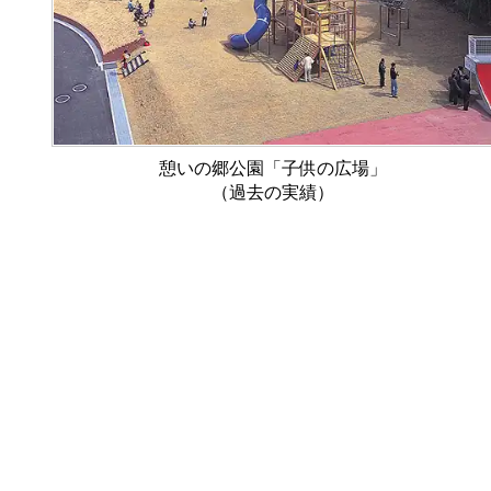
村
製
作
憩いの郷公園「子供の広場」
所
（過去の実績）