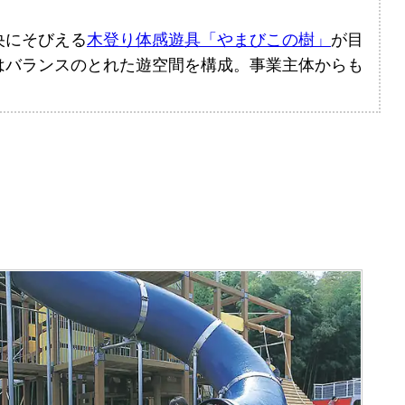
央にそびえる
木登り体感遊具「やまびこの樹」
が目
はバランスのとれた遊空間を構成。事業主体からも