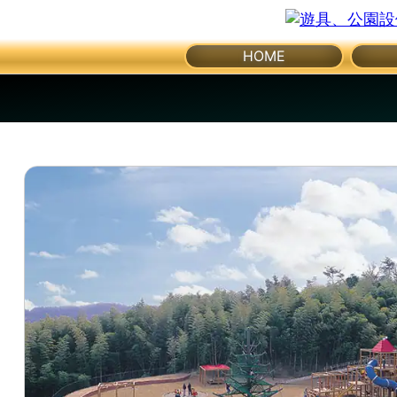
体
メ
HOME
育
ニ
ュ
館・
ー
を
開
体
く
育
器
具
公
園