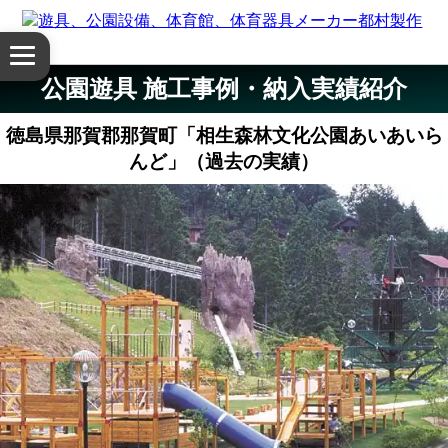
体
メ
育
ニ
公園遊具 施工事例・納入実績紹介
ュ
館・
ー
徳島県那賀郡那賀町「相生森林文化公園あいあいら
を
体
んど」（過去の実績）
開
く
育
器
具
公
園
設