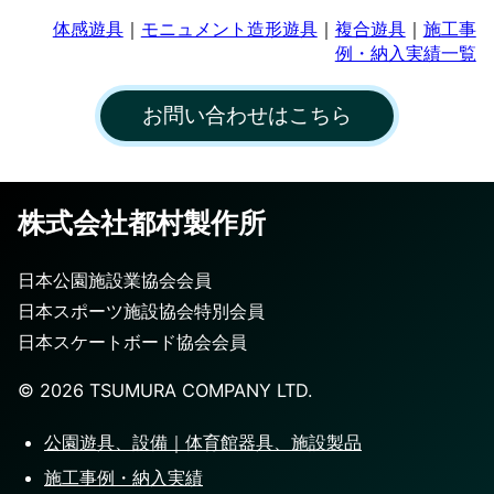
体感遊具
｜
モニュメント造形遊具
｜
複合遊具
｜
施工事
例・納入実績一覧
お問い合わせはこちら
株式会社都村製作所
日本公園施設業協会会員
日本スポーツ施設協会特別会員
日本スケートボード協会会員
©️
2026
TSUMURA COMPANY LTD.
公園遊具、設備｜体育館器具、施設製品
施工事例・納入実績