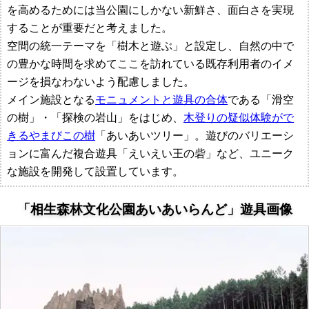
作
を高めるためには当公園にしかない新鮮さ、面白さを実現
することが重要だと考えました。
所
空間の統一テーマを「樹木と遊ぶ」と設定し、自然の中で
の豊かな時間を求めてここを訪れている既存利用者のイメ
ージを損なわないよう配慮しました。
メイン施設となる
モニュメントと遊具の合体
である「滑空
の樹」・「探検の岩山」をはじめ、
木登りの疑似体験がで
きるやまびこの樹
「あいあいツリー」。遊びのバリエーシ
ョンに富んだ複合遊具「えいえい王の砦」など、ユニーク
な施設を開発して設置しています。
「相生森林文化公園あいあいらんど」遊具画像