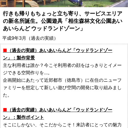
備・
行きも帰りもちょっと立ち寄り、サービスエリア
遊
の新名所誕生。公園遊具「相生森林文化公園あい
あいらんど ウッドランドゾーン」
具
平成9年3月（過去の実績）
メ
（過去の実績）あいあいらんど「ウッドランドゾー
ー
ン」：製作背景
主な利用者は誰か？今こそ利用者の顔をはっきりとイメー
カ
ジできる空間作りを…。
ー
企画開始にあたって近郊都市（徳島市）に在住のニューフ
ァミリーを想定して新しい遊び空間の開発に取り組みまし
都
た。
村
（過去の実績）あいあいらんど「ウッドランドゾー
製
ン」：製作ポイント
そこにしかない、そこだからこそ！来訪者にとっての魅力