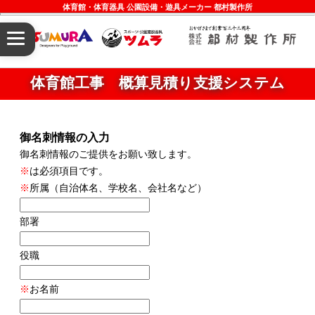
体育館・体育器具 公園設備・遊具メーカー 都村製作所
体育館工事 概算見積り支援システム
御名刺情報の入力
御名刺情報のご提供をお願い致します。
※
は必須項目です。
※
所属（自治体名、学校名、会社名など）
部署
役職
※
お名前